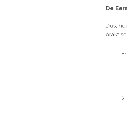
De Eer
Dus, ho
praktis