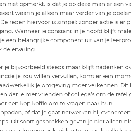
en niet opmerkt, is dat je op deze manier een vi
reëert waarin je alleen maar verder van je doele
De reden hiervoor is simpel: zonder actie is er 
ang. Wanneer je constant in je hoofd blijft mal
je een belangrijke component uit van je leerpro
 de ervaring.
 je bijvoorbeeld steeds maar blijft nadenken o
unctie je zou willen vervullen, komt er een mom
daadwerkelijk je omgeving moet verkennen. Dit
n dat je met vrienden of collega’s om de tafel 
voor een kop koffie om te vragen naar hun
npaden, of dat je gaat netwerken bij evenemen
ps. Dit soort gesprekken geven je niet alleen n
en, maar kunnen ook leiden tot waardevolle kan