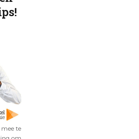
ips!
 mee te
iging om