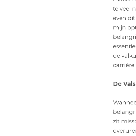
te veel 
even dit
mijn opt
belangri
essentie
de valku
carrière
De Vals
Wanneer
belangri
zit miss
overuren