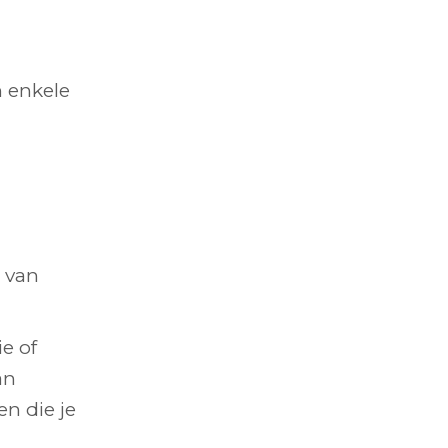
n enkele
 van
e of
an
n die je