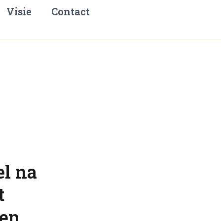
Visie
Contact
el na
t
gen