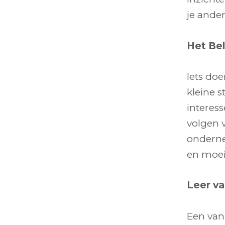
je ande
Het Bel
Iets doe
kleine s
interes
volgen v
onderne
en moei
Leer va
Een van