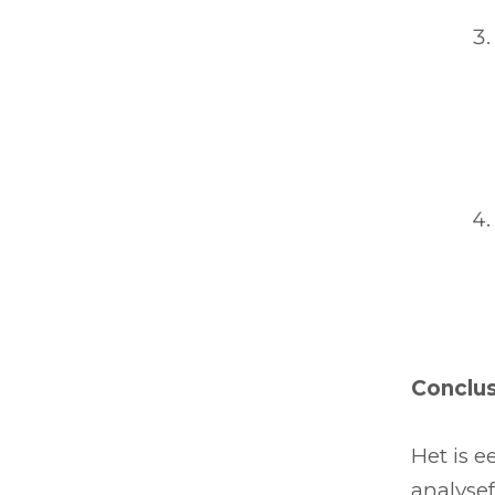
Conclu
Het is 
analysef