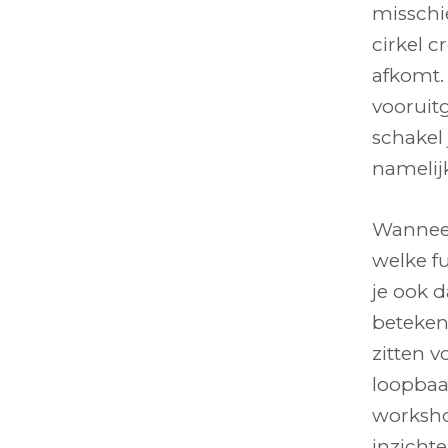
misschi
cirkel c
afkomt. 
vooruitg
schakel 
namelijk
Wanneer
welke f
je ook 
betekene
zitten 
loopbaa
worksho
inzicht