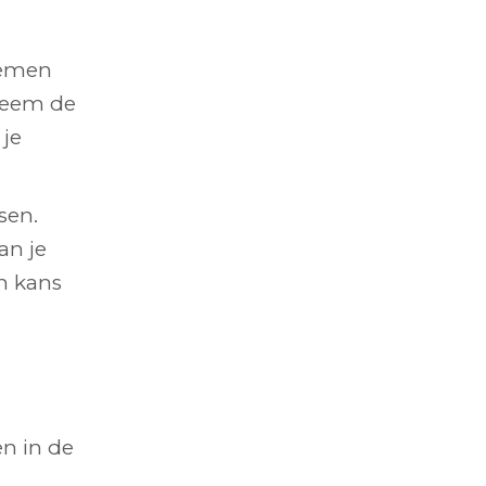
nemen
 neem de
 je
sen.
an je
en kans
en in de