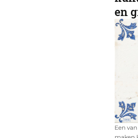
en g
Een van
maken k