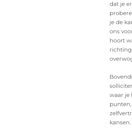
dat je e
proberen
je de k
ons voo
hoort wa
richting
overwo
Bovendie
sollicit
waar je 
punten, 
zelfver
kansen.