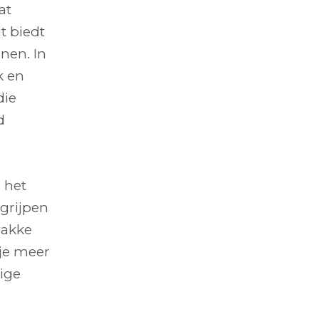
at
t biedt
nen. In
k en
die
d
 het
egrijpen
wakke
 je meer
ige