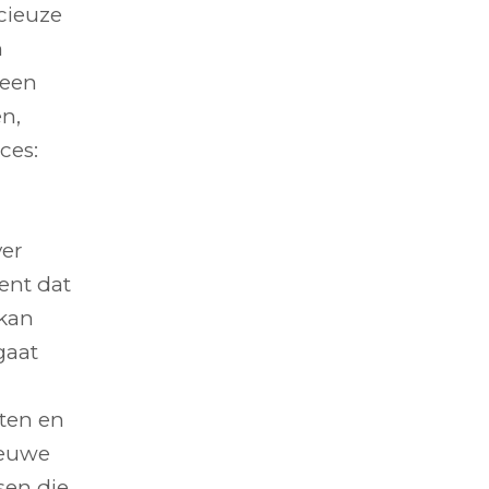
cieuze
n
geen
en,
ces:
ver
ent dat
 kan
gaat
ten en
ieuwe
sen die