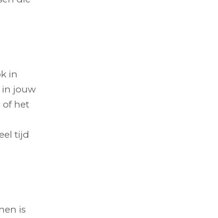
ok in
 in jouw
 of het
el tijd
men is