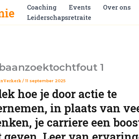
Coaching
Events
Over ons
Leiderschapsretraite
baanzoektochtfout 1
anVerkerk
/
11 september 2025
ek hoe je door actie te
rnemen, in plaats van ve
enken, je carriere een boos
 geven. Leer van ervarin