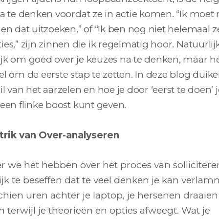
na te denken voordat ze in actie komen. “Ik moet
 en dat uitzoeken,” of “Ik ben nog niet helemaal 
ies,” zijn zinnen die ik regelmatig hoor. Natuurlijk
jk om goed over je keuzes na te denken, maar he
el om de eerste stap te zetten. In deze blog duik
il van het aarzelen en hoe je door ‘eerst te doen’ j
 een flinke boost kunt geven.
trik van Over-analyseren
 we het hebben over het proces van solliciteren
jk te beseffen dat te veel denken je kan verlam
chien uren achter je laptop, je hersenen draaien
 terwijl je theorieën en opties afweegt. Wat je