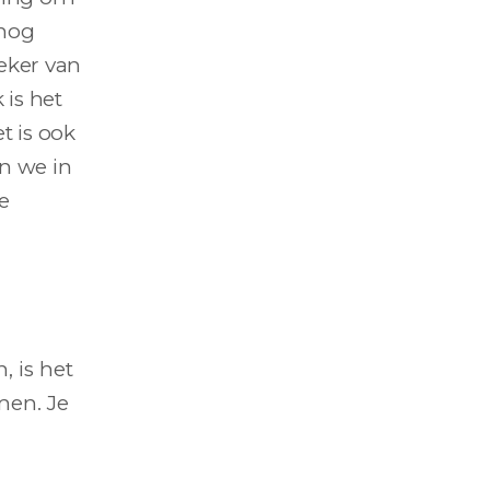
 nog
zeker van
 is het
t is ook
en we in
e
, is het
men. Je