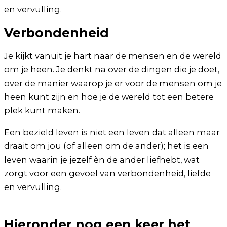
en vervulling.
Verbondenheid
Je kijkt vanuit je hart naar de mensen en de wereld
om je heen. Je denkt na over de dingen die je doet,
over de manier waarop je er voor de mensen om je
heen kunt zijn en hoe je de wereld tot een betere
plek kunt maken.
Een bezield leven is niet een leven dat alleen maar
draait om jou (of alleen om de ander); het is een
leven waarin je jezelf èn de ander liefhebt, wat
zorgt voor een gevoel van verbondenheid, liefde
en vervulling.
Hieronder nog een keer het