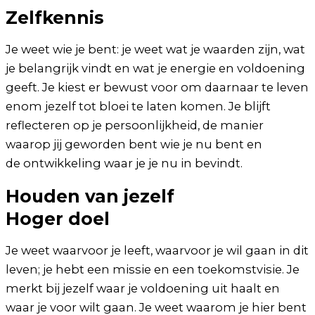
Zelfkennis
Je weet wie je bent: je weet wat je waarden zijn, wat
je belangrijk vindt en wat je energie en voldoening
geeft. Je kiest er bewust voor om daarnaar te leven
enom jezelf tot bloei te laten komen. Je blijft
reflecteren op je persoonlijkheid, de manier
waarop jij geworden bent wie je nu bent en
de ontwikkeling waar je je nu in bevindt.
Houden van jezelf
Hoger doel
Je weet waarvoor je leeft, waarvoor je wil gaan in dit
leven; je hebt een missie en een toekomstvisie. Je
merkt bij jezelf waar je voldoening uit haalt en
waar je voor wilt gaan. Je weet waarom je hier bent