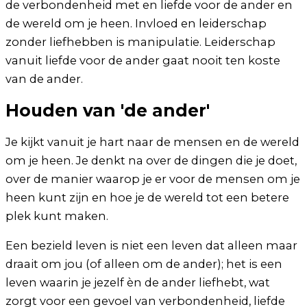
de verbondenheid met en liefde voor de ander en
de wereld om je heen. Invloed en leiderschap
zonder liefhebben is manipulatie. Leiderschap
vanuit liefde voor de ander gaat nooit ten koste
van de ander.
Houden van 'de ander'
Je kijkt vanuit je hart naar de mensen en de wereld
om je heen. Je denkt na over de dingen die je doet,
over de manier waarop je er voor de mensen om je
heen kunt zijn en hoe je de wereld tot een betere
plek kunt maken.
Een bezield leven is niet een leven dat alleen maar
draait om jou (of alleen om de ander); het is een
leven waarin je jezelf èn de ander liefhebt, wat
zorgt voor een gevoel van verbondenheid, liefde