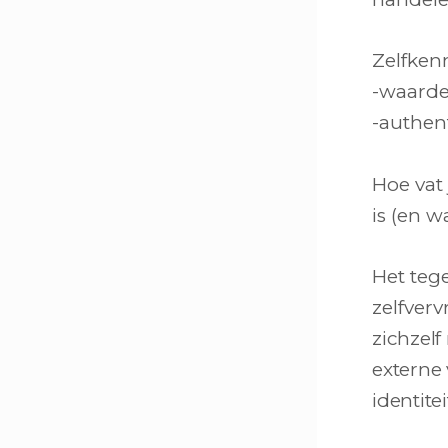
Zelfkenn
-waarde
-authent
Hoe vat
is (en w
Het teg
zelfver
zichzelf
externe
identitei