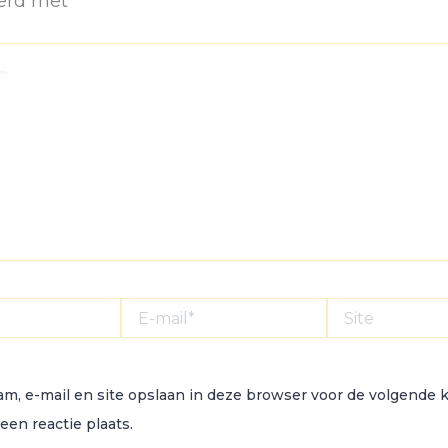
erd met
*
E-
Site
mail*
am, e-mail en site opslaan in deze browser voor de volgende 
een reactie plaats.