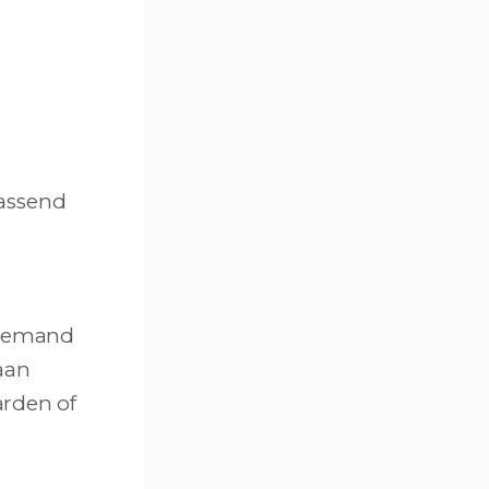
assend
n iemand
aan
arden of