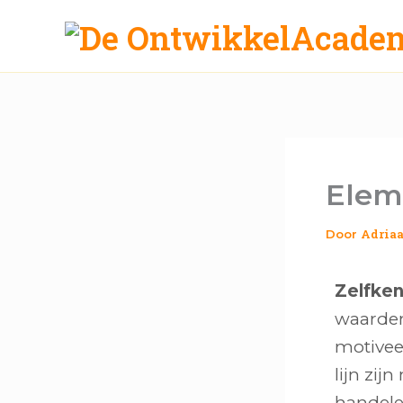
Ga
naar
de
inhoud
Elem
Adria
Door
Zelfken
waarden
motiveer
lijn zij
handelen