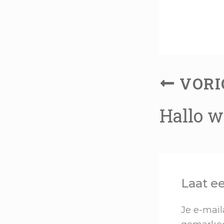
VORI
Hallo w
Laat ee
Je e-mail