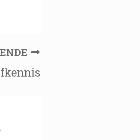
GENDE
lfkennis
n