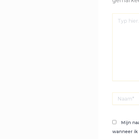
gemarke
Typ
hier...
Naam*
Mijn na
wanneer ik 