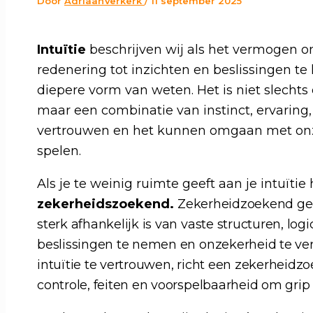
Door
AdriaanVerkerk
/
11 september 2025
Intuïtie
beschrijven wij als het vermogen 
redenering tot inzichten en beslissingen t
diepere vorm van weten. Het is niet slecht
maar een combinatie van instinct, ervaring,
vertrouwen en het kunnen omgaan met onze
spelen.
Als je te weinig ruimte geeft aan je intuït
zekerheidszoekend.
Zekerheidzoekend ge
sterk afhankelijk is van vaste structuren, lo
beslissingen te nemen en onzekerheid te ver
intuïtie te vertrouwen, richt een zekerheidz
controle, feiten en voorspelbaarheid om grip 