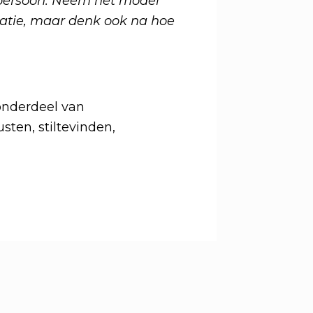
r persoon. Neem het model
iratie, maar denk ook na hoe
 onderdeel van
usten, stiltevinden,