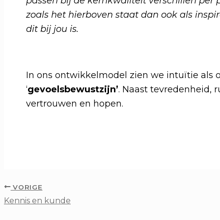
passen bij de kernkwaliteit verschillen pe
zoals het hierboven staat dan ook als insp
dit bij jou is.
In ons ontwikkelmodel zien we intuïtie als
‘
gevoelsbewustzijn’
. Naast tevredenheid, r
vertrouwen en hopen.
VORIGE
Kennis en kunde