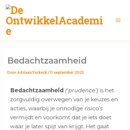
Ga
naar
de
inhoud
Bedachtzaamheid
AdriaanVerkerk
Door
/
11 september 2025
Bedachtzaamheid
(‘prudence’)
is het
zorgvuldig overwegen van je keuzes en
acties, waarbij je onnodige risico’s
vermijdt en voorkomt dat je iets doet
waar je later spijt van krijgt. Het gaat